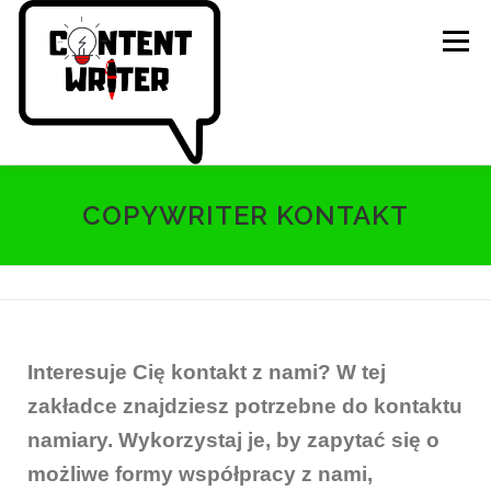
Menu
O NAS
OFERTA
CENNIK
PORTFOLIO
COPYWRITER KONTAKT
BLOG
FAQ
KONTAKT
Interesuje Cię kontakt z nami? W tej
zakładce znajdziesz potrzebne do kontaktu
namiary. Wykorzystaj je, by zapytać się o
możliwe formy współpracy z nami,